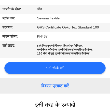
कारखाना
उत्पत्ति के प्लेस:
चीन
भ्रमण
ब्रांड नाम:
Sevnna Textile
गुणवत्ता
प्रमाणन:
GRS Certificate Oeko Tex Standard 100
नियंत्रण
मॉडल संख्या:
KN467
हाई लाइट:
,
इको रिब्ड पुनर्नवीनीकरण स्विमवीयर फैब्रिक
,
संपर्क
सस्टेनेबल स्पैन्डेक्स पुनर्नवीनीकरण स्विमवीयर फैब्रिक
130 सेमी चौड़ाई पुनर्नवीनीकरण स्विमवीयर फैब्रिक
करें
हमसे संपर्क करें!
समाचार
विवरण प्रकट करें
मामलों
इसी तरह के उत्पादों
साइटमैप