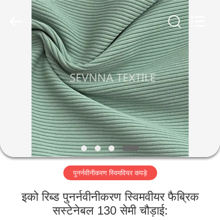
2026
SEVNNA
TEXTILE.
All
Rights
Reserved.
घर
उत्पादों
वीआर
दिखाएँ
हमारे
पुनर्नवीनीकरण स्विमवियर कपड़े
बारे
में
इको रिब्ड पुनर्नवीनीकरण स्विमवीयर फैब्रिक
सस्टेनेबल 130 सेमी चौड़ाई: