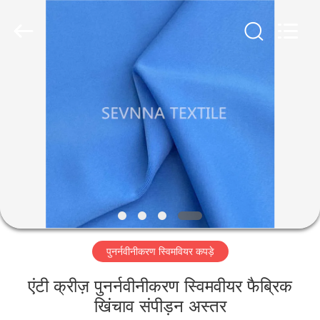
2026
SEVNNA
TEXTILE.
All
Rights
Reserved.
घर
उत्पादों
वीआर
दिखाएँ
हमारे
पुनर्नवीनीकरण स्विमवियर कपड़े
बारे
में
एंटी क्रीज़ पुनर्नवीनीकरण स्विमवीयर फैब्रिक
खिंचाव संपीड़न अस्तर