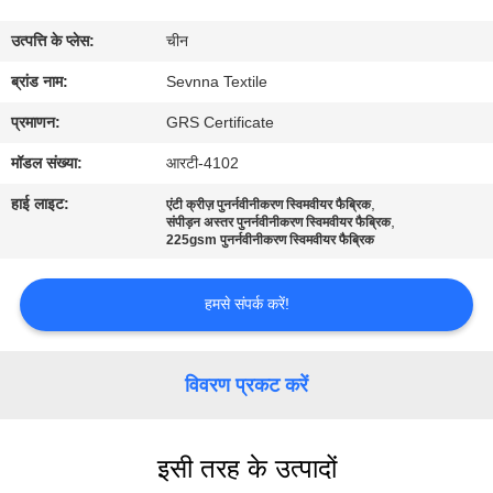
कारखाना
उत्पत्ति के प्लेस:
चीन
भ्रमण
ब्रांड नाम:
Sevnna Textile
गुणवत्ता
प्रमाणन:
GRS Certificate
नियंत्रण
मॉडल संख्या:
आरटी-4102
हाई लाइट:
,
एंटी क्रीज़ पुनर्नवीनीकरण स्विमवीयर फैब्रिक
,
संपर्क
संपीड़न अस्तर पुनर्नवीनीकरण स्विमवीयर फैब्रिक
225gsm पुनर्नवीनीकरण स्विमवीयर फैब्रिक
करें
हमसे संपर्क करें!
समाचार
विवरण प्रकट करें
मामलों
इसी तरह के उत्पादों
साइटमैप