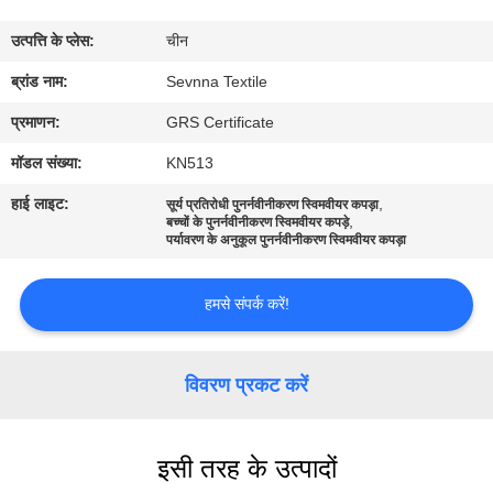
कारखाना
उत्पत्ति के प्लेस:
चीन
भ्रमण
ब्रांड नाम:
Sevnna Textile
गुणवत्ता
प्रमाणन:
GRS Certificate
नियंत्रण
मॉडल संख्या:
KN513
हाई लाइट:
,
सूर्य प्रतिरोधी पुनर्नवीनीकरण स्विमवीयर कपड़ा
,
संपर्क
बच्चों के पुनर्नवीनीकरण स्विमवीयर कपड़े
पर्यावरण के अनुकूल पुनर्नवीनीकरण स्विमवीयर कपड़ा
करें
हमसे संपर्क करें!
समाचार
विवरण प्रकट करें
मामलों
इसी तरह के उत्पादों
साइटमैप