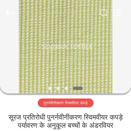
2026
SEVNNA
TEXTILE.
All
Rights
Reserved.
घर
उत्पादों
वीआर
दिखाएँ
हमारे
पुनर्नवीनीकरण स्विमवियर कपड़े
बारे
में
सूरज प्रतिरोधी पुनर्नवीनीकरण स्विमवीयर कपड़े
पर्यावरण के अनुकूल बच्चों के अंडरवियर