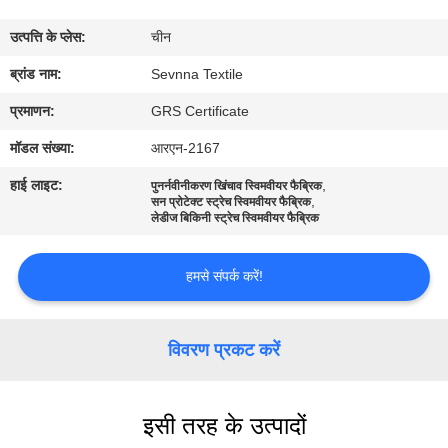
कारखाना
उत्पत्ति के प्लेस:
चीन
भ्रमण
ब्रांड नाम:
Sevnna Textile
गुणवत्ता
प्रमाणन:
GRS Certificate
नियंत्रण
मॉडल संख्या:
आरएन-2167
हाई लाइट:
,
पुनर्नवीनीकरण खिंचाव स्विमवीयर फैब्रिक
,
संपर्क
सन प्रोटेक्ट स्ट्रेच स्विमवीयर फैब्रिक
लेडीज बिकिनी स्ट्रेच स्विमवीयर फैब्रिक
करें
हमसे संपर्क करें!
समाचार
विवरण प्रकट करें
मामलों
इसी तरह के उत्पादों
साइटमैप