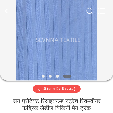
2026
SEVNNA
TEXTILE.
All
Rights
Reserved.
घर
उत्पादों
वीआर
दिखाएँ
हमारे
पुनर्नवीनीकरण स्विमवियर कपड़े
बारे
में
सन प्रोटेक्ट रिसाइकल्ड स्ट्रेच स्विमवीयर
फैब्रिक लेडीज बिकिनी मेन ट्रंक