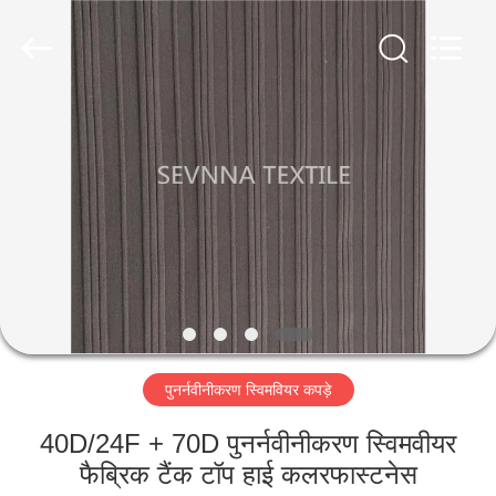
2026
SEVNNA
TEXTILE.
All
Rights
Reserved.
घर
उत्पादों
वीआर
दिखाएँ
हमारे
पुनर्नवीनीकरण स्विमवियर कपड़े
बारे
में
40D/24F + 70D पुनर्नवीनीकरण स्विमवीयर
फैब्रिक टैंक टॉप हाई कलरफास्टनेस