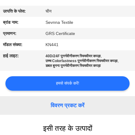
कारखाना
उत्पत्ति के प्लेस:
चीन
भ्रमण
ब्रांड नाम:
Sevnna Textile
गुणवत्ता
प्रमाणन:
GRS Certificate
नियंत्रण
मॉडल संख्या:
KN441
हाई लाइट:
,
40D/24F पुनर्नवीनीकरण स्विमवीयर कपड़ा
,
संपर्क
उच्च Colorfastness पुनर्नवीनीकरण स्विमवीयर कपड़ा
डबल बुनना पुनर्नवीनीकरण स्विमवीयर कपड़ा
करें
हमसे संपर्क करें!
समाचार
विवरण प्रकट करें
मामलों
इसी तरह के उत्पादों
साइटमैप