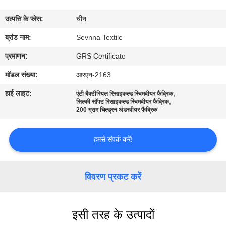
कारखाना
उत्पत्ति के प्लेस:
चीन
भ्रमण
ब्रांड नाम:
Sevnna Textile
गुणवत्ता
प्रमाणन:
GRS Certificate
नियंत्रण
मॉडल संख्या:
आरएन-2163
हाई लाइट:
,
एंटी बैक्टीरियल रिसाइकल्ड स्विमवीयर फैब्रिक
,
संपर्क
सिल्की सॉफ्ट रिसाइकल्ड स्विमवीयर फैब्रिक
200 ग्राम चिल्ड्रन अंडरवीयर फैब्रिक
करें
हमसे संपर्क करें!
समाचार
विवरण प्रकट करें
मामलों
इसी तरह के उत्पादों
साइटमैप