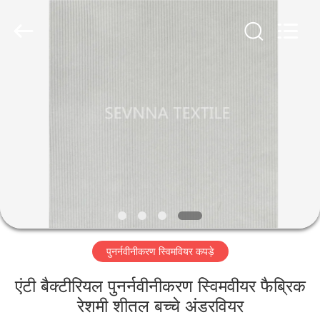
2026
SEVNNA
TEXTILE.
All
Rights
Reserved.
घर
उत्पादों
वीआर
दिखाएँ
हमारे
पुनर्नवीनीकरण स्विमवियर कपड़े
बारे
में
एंटी बैक्टीरियल पुनर्नवीनीकरण स्विमवीयर फैब्रिक
रेशमी शीतल बच्चे अंडरवियर