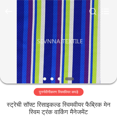
2026
SEVNNA
TEXTILE.
All
Rights
Reserved.
घर
उत्पादों
वीआर
दिखाएँ
हमारे
पुनर्नवीनीकरण स्विमवियर कपड़े
बारे
में
स्ट्रेची सॉफ्ट रिसाइकल्ड स्विमवीयर फैब्रिक मेन
स्विम ट्रंक वाकिंग मैनेजमेंट