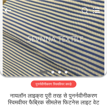
2026
SEVNNA
TEXTILE.
All
Rights
Reserved.
घर
उत्पादों
वीआर
दिखाएँ
हमारे
पुनर्नवीनीकरण स्विमवियर कपड़े
बारे
में
नायलॉन लाइक्रा पूरी तरह से पुनर्नवीनीकरण
स्विमवीयर फैब्रिक सीमलेस फिटनेस लाइट वेट