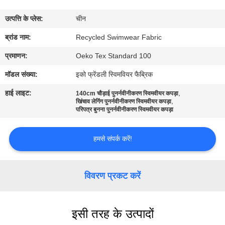
कारखाना
उत्पत्ति के प्लेस:
चीन
भ्रमण
ब्रांड नाम:
Recycled Swimwear Fabric
गुणवत्ता
प्रमाणन:
Oeko Tex Standard 100
नियंत्रण
मॉडल संख्या:
इको फ्रेंडली स्विमवियर फैब्रिक
हाई लाइट:
,
140cm चौड़ाई पुनर्नवीनीकरण स्विमवीयर कपड़ा
,
संपर्क
खिंचाव लेगिंग पुनर्नवीनीकरण स्विमवीयर कपड़ा
परिपत्र बुनना पुनर्नवीनीकरण स्विमवीयर कपड़ा
करें
हमसे संपर्क करें!
समाचार
विवरण प्रकट करें
मामलों
इसी तरह के उत्पादों
साइटमैप