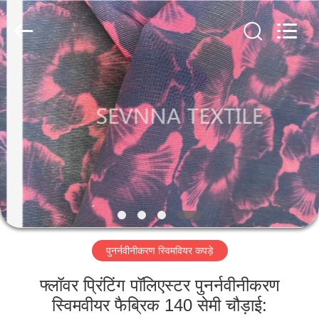
2026
SEVNNA
TEXTILE.
All
Rights
Reserved.
घर
उत्पादों
वीआर
दिखाएँ
हमारे
पुनर्नवीनीकरण स्विमवियर कपड़े
बारे
में
फ्लॉवर प्रिंटिंग पॉलिएस्टर पुनर्नवीनीकरण
स्विमवीयर फैब्रिक 140 सेमी चौड़ाई: