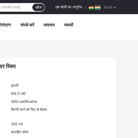
एक बोली का अनुरोध
खोज
|
Hindi
नियंत्रण
संपर्क करें
समाचार
मामलों
एवर स्विम
इटली
RN-2140
GRS certificates
शिन्नी यार्न को फिर से बेचना
300 गज
बातचीत योग्य