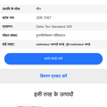
कारखाना
उत्पत्ति के प्लेस:
चीन
भ्रमण
ब्रांड नाम:
JDR-7067
गुणवत्ता
प्रमाणन:
Oeko Tex Standard 100
नियंत्रण
मॉडल संख्या:
पुनर्नवीनीकरण पॉलिएस्टर
हाई लाइट:
,
swimwear सामग्री कपड़े
पुष्प swimwear कपड़े
संपर्क
करें
हमसे संपर्क करें!
समाचार
विवरण प्रकट करें
मामलों
इसी तरह के उत्पादों
साइटमैप