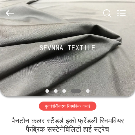
2026
SEVNNA
TEXTILE.
All
Rights
Reserved.
घर
उत्पादों
वीआर
दिखाएँ
हमारे
पुनर्नवीनीकरण स्विमवियर कपड़े
बारे
में
पैनटोन कलर स्टैंडर्ड इको फ्रेंडली स्विमवियर
फैब्रिक सस्टेनेबिलिटी हाई स्ट्रेच