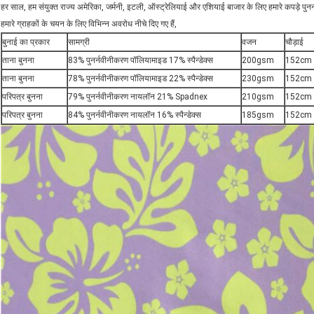
हर साल, हम संयुक्त राज्य अमेरिका, जर्मनी, इटली, ऑस्ट्रेलियाई और एशियाई बाजार के लिए हमारे कपड़े पुनर
हमारे ग्राहकों के चयन के लिए विभिन्न अवरोध नीचे दिए गए हैं,
बुनाई का प्रकार
सामग्री
वजन
चौड़ाई
ताना बुनना
83% पुनर्नवीनीकरण पॉलियामाइड 17% स्पैन्डेक्स
200gsm
152cm
ताना बुनना
78% पुनर्नवीनीकरण पॉलियामाइड 22% स्पैन्डेक्स
230gsm
152cm
परिपत्र बुनना
79% पुनर्नवीनीकरण नायलॉन 21% Spadnex
210gsm
152cm
परिपत्र बुनना
84% पुनर्नवीनीकरण नायलॉन 16% स्पैन्डेक्स
185gsm
152cm