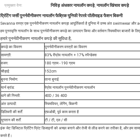
निविड़ अंधकार नायलॉन कपड़े
नायलॉन खिंचाव कपड़े
प्रमुखता देना:
,
प्रिंटिंग जर्सी पुनर्नवीनीकरण नायलॉन फैब्रिक यूनिफी रेपरवे पॉलीमाइड फैशन बिकनी
Sevanna वस्त्र एक पुनर्नवीनीकरण नायलॉन कपड़ा आपूर्तिकर्ता है दुनिया में उच्च अंत swimwear और act
हम पुनरावृत्ति नायलॉन के साथ पुनर्नवीनीकरण कपड़े का उत्पादन किया और वर्तमान स्विमवीयर बाजारों 
हमारे पुनर्नवीनीकरण नायलॉन कपड़े की सुविधा है,
कपड़े का विवरण
पुनर्नवीनीकरण वस्त्रों का विवरण
सामग्री:
83% रीप्रेव नायलॉन + 17% स्पैन्डेक्स
वजन:
180 ग्राम - 190 ग्राम
चौड़ाई:
152cm
बुनना निर्माण:
ताना बुनाई
यार्न ब्रांड:
रेप्रेव नायलॉन पुनर्नवीनीकरण नायलॉन
धागे की गिनती:
40D / 36 40D
अंत उत्पादों:
स्विमवियर, लेगिंग, बिकनी
डिलिवरी की शर्तें:
एफओबी, पूर्व काम करता है
भुगतान की शर्तें:
टी / टी, एल / सी
इंक जेट डिजिटल प्रिंटिंग प्रिंट डिजाइनों को अच्छा बनाने और तेजी से लीड करने का तरीका है, और हम सामान्य
करते हैं।