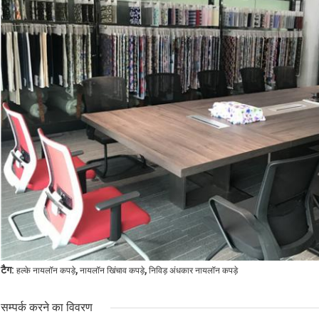
,
,
टैग:
हल्के नायलॉन कपड़े
नायलॉन खिंचाव कपड़े
निविड़ अंधकार नायलॉन कपड़े
सम्पर्क करने का विवरण