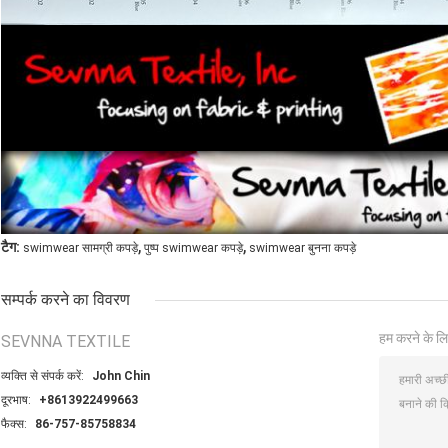
,
,
टैग:
swimwear सामग्री कपड़े
पुष्प swimwear कपड़े
swimwear बुनना कपड़े
सम्पर्क करने का विवरण
हम करने के लि
SEVNNA TEXTILE
व्यक्ति से संपर्क करें:
John Chin
दूरभाष:
+8613922499663
फैक्स:
86-757-85758834