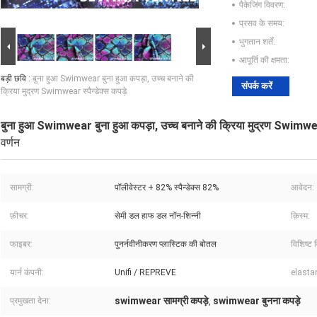
पैकेजिंग विवरण:
प्रसव के समय:
भुगतान शर्तें:
आपूर्ति की क्षमता:
बड़ी छवि :
बुना हुआ Swimwear बुना हुआ कपड़ा, उच्च बनाने की
संपर्क करें
क्रिया मुद्रण Swimwear स्पैन्डेक्स कपड़े
बुना हुआ Swimwear बुना हुआ कपड़ा, उच्च बनाने की क्रिया मुद्रण Swimwear 
वर्णन
सामग्री:
पॉलीवेस्टर + 82% स्पैन्डेक्स 82%
आवेदन:
फ़ीचर:
सेमी डल हाफ डल नॉन-शिन्नी
क़िस्म:
फाइबर:
पुनर्नवीनीकरण प्लास्टिक की बोतल
विशिष्ट 
यार्न कंपनी:
Unifi / REPREVE
elasta
swimwear सामग्री कपड़े
swimwear बुनना कपड़े
प्रमुखता देना:
,