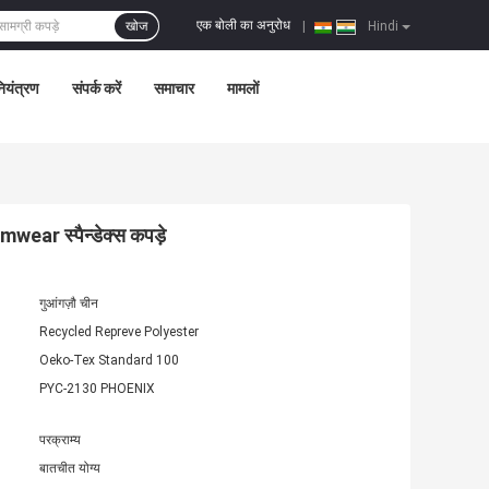
एक बोली का अनुरोध
खोज
|
Hindi
नियंत्रण
संपर्क करें
समाचार
मामलों
mwear स्पैन्डेक्स कपड़े
गुआंगज़ौ चीन
Recycled Repreve Polyester
Oeko-Tex Standard 100
PYC-2130 PHOENIX
परक्राम्य
बातचीत योग्य