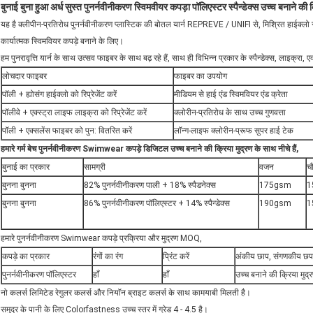
बुनाई बुना हुआ अर्ध सुस्त पुनर्नवीनीकरण स्विमवीयर कपड़ा पॉलिएस्टर स्पैन्डेक्स उच्च बनाने की 
यह है क्लीपीन-प्रतिरोध पुनर्नवीनीकरण प्लास्टिक की बोतल यार्न REPREVE / UNIFI से, मिश्रित हाईक्लो स
कार्यात्मक स्विमवियर कपड़े बनाने के लिए।
हम पुनरावृत्ति यार्न के साथ उत्सव फाइबर के साथ बढ़ रहे हैं, साथ ही विभिन्न प्रकार के स्पैन्डेक्स, लाइक्र
लोचदार फाइबर
फाइबर का उपयोग
पॉली + ह्योसंग हाईक्लो को रिप्रेजेंट करें
मीडियम से हाई एंड स्विमवियर एंड क्रेता
पॉलीवे + एक्स्ट्रा लाइफ लाइक्रा को रिप्रेजेंट करें
क्लोरीन-प्रतिरोध के साथ उच्च गुणवत्ता
पॉली + एक्सलेंस फाइबर को पुन: वितरित करें
लॉन्ग-लाइफ क्लोरीन-प्रूफ सुपर हाई टेक
हमारे गर्म बेच पुनर्नवीनीकरण Swimwear कपड़े डिजिटल उच्च बनाने की क्रिया मुद्रण के साथ नीचे हैं,
बुनाई का प्रकार
सामग्री
वजन
चौ
बुनना बुनना
82% पुनर्नवीनीकरण पाली + 18% स्पैडनेक्स
175gsm
1
बुनना बुनना
86% पुनर्नवीनीकरण पॉलिएस्टर + 14% स्पैन्डेक्स
190gsm
1
हमारे पुनर्नवीनीकरण Swimwear कपड़े प्रक्रिया और मुद्रण MOQ,
कपड़े का प्रकार
रंगों का रंग
प्रिंट करें
अंकीय छाप, संगणकीय छप
पुनर्नवीनीकरण पॉलिएस्टर
हाँ
हाँ
उच्च बनाने की क्रिया मुद्
नो कलर्स लिमिटेड रेगुलर कलर्स और नियॉन ब्राइट कलर्स के साथ कामयाबी मिलती है।
समुद्र के पानी के लिए Colorfastness उच्च स्तर में ग्रेड 4 - 4.5 है।