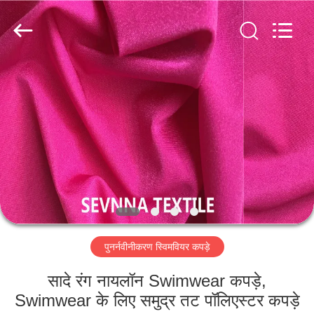
2026
SEVNNA
TEXTILE.
All
Rights
Reserved.
घर
उत्पादों
वीआर
दिखाएँ
हमारे
पुनर्नवीनीकरण स्विमवियर कपड़े
बारे
में
सादे रंग नायलॉन Swimwear कपड़े,
Swimwear के लिए समुद्र तट पॉलिएस्टर कपड़े