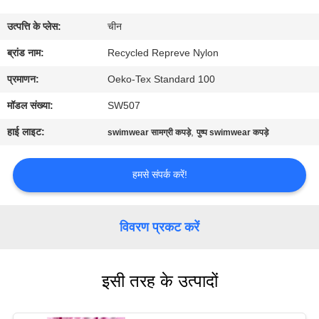
कारखाना
उत्पत्ति के प्लेस:
चीन
भ्रमण
ब्रांड नाम:
Recycled Repreve Nylon
गुणवत्ता
प्रमाणन:
Oeko-Tex Standard 100
नियंत्रण
मॉडल संख्या:
SW507
हाई लाइट:
,
swimwear सामग्री कपड़े
पुष्प swimwear कपड़े
संपर्क
करें
हमसे संपर्क करें!
समाचार
विवरण प्रकट करें
मामलों
इसी तरह के उत्पादों
साइटमैप