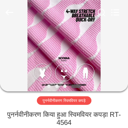
2026
SEVNNA
TEXTILE.
All
Rights
Reserved.
घर
उत्पादों
वीआर
दिखाएँ
हमारे
पुनर्नवीनीकरण स्विमवियर कपड़े
बारे
में
पुनर्नवीनीकरण किया हुआ स्विमवियर कपड़ा RT-
4564