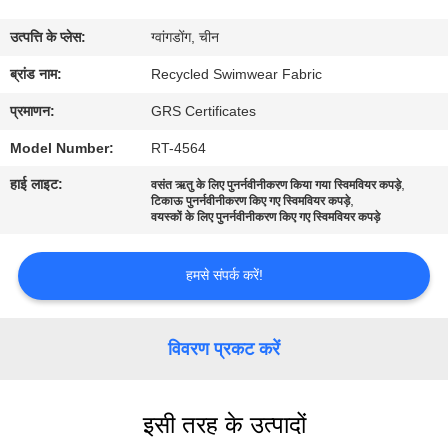
कारखाना
उत्पत्ति के प्लेस:
ग्वांगडोंग, चीन
भ्रमण
ब्रांड नाम:
Recycled Swimwear Fabric
गुणवत्ता
प्रमाणन:
GRS Certificates
नियंत्रण
Model Number:
RT-4564
हाई लाइट:
,
वसंत ऋतु के लिए पुनर्नवीनीकरण किया गया स्विमवियर कपड़े
,
टिकाऊ पुनर्नवीनीकरण किए गए स्विमवियर कपड़े
संपर्क
वयस्कों के लिए पुनर्नवीनीकरण किए गए स्विमवियर कपड़े
करें
हमसे संपर्क करें!
समाचार
विवरण प्रकट करें
मामलों
इसी तरह के उत्पादों
साइटमैप