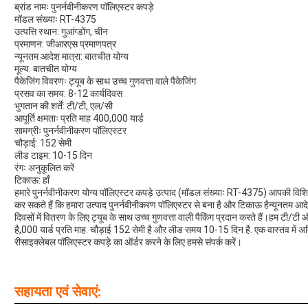
ब्रांड नामः पुनर्नवीनीकरण पॉलिएस्टर कपड़े
मॉडल संख्याः RT-4375
उत्पत्ति स्थान: गुआंग्डोंग, चीन
प्रमाणन: जीआरएस प्रमाणपत्र
न्यूनतम आदेश मात्रा: बातचीत योग्य
मूल्य: बातचीत योग्य
पैकेजिंग विवरणः ट्यूब के साथ उच्च गुणवत्ता वाले पैकेजिंग
प्रसव का समय: 8-12 कार्यदिवस
भुगतान की शर्तें: टी/टी, एल/सी
आपूर्ति क्षमताः प्रति माह 400,000 यार्ड
सामग्रीः पुनर्नवीनीकरण पॉलिएस्टर
चौड़ाई: 152 सेमी
लीड टाइम: 10-15 दिन
रंगः अनुकूलित करें
टिकाऊ: हाँ
हमारे पुनर्नवीनीकरण योग्य पॉलिएस्टर कपड़े उत्पाद (मॉडल संख्याः RT-4375) आपकी विशि
कर सकते हैं कि हमारा उत्पाद पुनर्नवीनीकरण पॉलिएस्टर से बना है और टिकाऊ हैन्यूनतम आ
दिवसों में वितरण के लिए ट्यूब के साथ उच्च गुणवत्ता वाली पैकिंग प्रदान करते हैं।हम टी/टी 
है,000 यार्ड प्रति माह. चौड़ाई 152 सेमी है और लीड समय 10-15 दिन है. एक वास्तव में अद
रीसाइक्लेबल पॉलिएस्टर कपड़े का ऑर्डर करने के लिए हमसे संपर्क करें।
सहायता एवं सेवाएं: