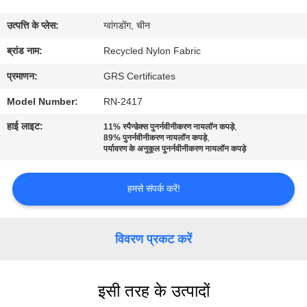
कारखाना
उत्पत्ति के प्लेस:
ग्वांगडोंग, चीन
भ्रमण
ब्रांड नाम:
Recycled Nylon Fabric
गुणवत्ता
प्रमाणन:
GRS Certificates
नियंत्रण
Model Number:
RN-2417
हाई लाइट:
,
11% स्पैन्डेक्स पुनर्नवीनीकरण नायलॉन कपड़े
,
89% पुनर्नवीनीकरण नायलॉन कपड़े
संपर्क
पर्यावरण के अनुकूल पुनर्नवीनीकरण नायलॉन कपड़े
करें
हमसे संपर्क करें!
समाचार
विवरण प्रकट करें
मामलों
इसी तरह के उत्पादों
साइटमैप