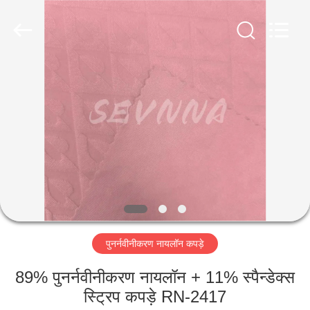
2026
SEVNNA
TEXTILE.
All
Rights
Reserved.
घर
उत्पादों
वीआर
दिखाएँ
हमारे
पुनर्नवीनीकरण नायलॉन कपड़े
बारे
में
89% पुनर्नवीनीकरण नायलॉन + 11% स्पैन्डेक्स
स्ट्रिप कपड़े RN-2417