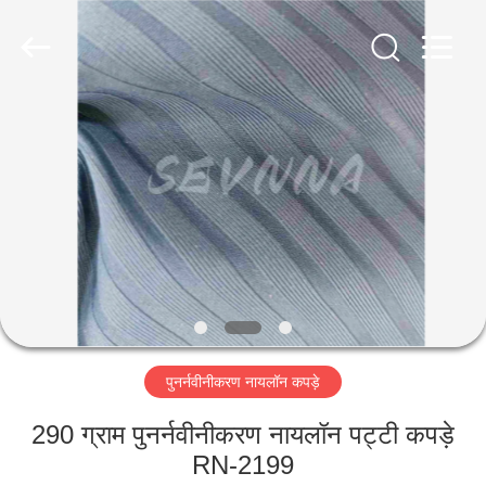
2026
SEVNNA
TEXTILE.
All
Rights
Reserved.
घर
उत्पादों
वीआर
दिखाएँ
हमारे
पुनर्नवीनीकरण नायलॉन कपड़े
बारे
में
290 ग्राम पुनर्नवीनीकरण नायलॉन पट्टी कपड़े
RN-2199