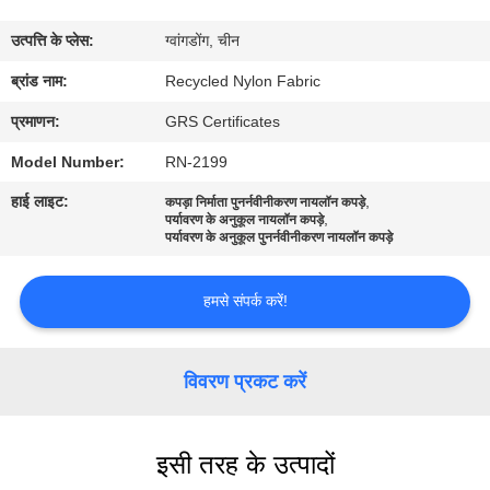
कारखाना
उत्पत्ति के प्लेस:
ग्वांगडोंग, चीन
भ्रमण
ब्रांड नाम:
Recycled Nylon Fabric
गुणवत्ता
प्रमाणन:
GRS Certificates
नियंत्रण
Model Number:
RN-2199
हाई लाइट:
,
कपड़ा निर्माता पुनर्नवीनीकरण नायलॉन कपड़े
,
पर्यावरण के अनुकूल नायलॉन कपड़े
संपर्क
पर्यावरण के अनुकूल पुनर्नवीनीकरण नायलॉन कपड़े
करें
हमसे संपर्क करें!
समाचार
विवरण प्रकट करें
मामलों
इसी तरह के उत्पादों
साइटमैप