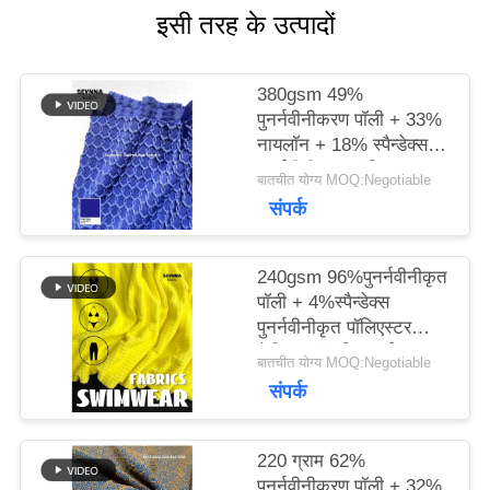
इसी तरह के उत्पादों
मामलों
380gsm 49%
पुनर्नवीनीकरण पॉली + 33%
साइटमैप
नायलॉन + 18% स्पैन्डेक्स
पुनर्नवीनीकरण पॉलिएस्टर
बातचीत योग्य MOQ:Negotiable
फैब्रिक फॉर निट सर्कुलर
संपर्क
PRIVACY
POLICY
240gsm 96%पुनर्नवीनीकृत
पॉली + 4%स्पैन्डेक्स
पुनर्नवीनीकृत पॉलिएस्टर
फैब्रिक फॉर निट सर्कुलर
बातचीत योग्य MOQ:Negotiable
संपर्क
220 ग्राम 62%
पुनर्नवीनीकरण पॉली + 32%