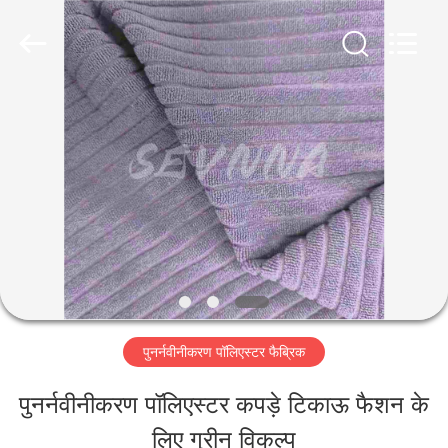
-
2026
SEVNNA
TEXTILE.
All
Rights
घर
Reserved.
उत्पादों
वीआर
दिखाएँ
पुनर्नवीनीकरण पॉलिएस्टर फैब्रिक
हमारे
पुनर्नवीनीकरण पॉलिएस्टर कपड़े टिकाऊ फैशन के
बारे
लिए ग्रीन विकल्प