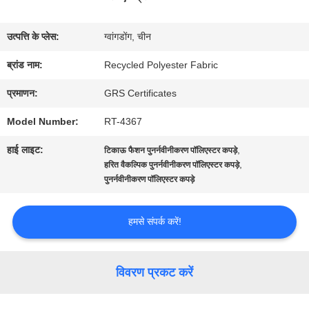
में
उत्पत्ति के प्लेस:
ग्वांगडोंग, चीन
कारखाना
ब्रांड नाम:
Recycled Polyester Fabric
भ्रमण
प्रमाणन:
GRS Certificates
Model Number:
RT-4367
गुणवत्ता
हाई लाइट:
,
टिकाऊ फैशन पुनर्नवीनीकरण पॉलिएस्टर कपड़े
नियंत्रण
,
हरित वैकल्पिक पुनर्नवीनीकरण पॉलिएस्टर कपड़े
पुनर्नवीनीकरण पॉलिएस्टर कपड़े
संपर्क
हमसे संपर्क करें!
करें
विवरण प्रकट करें
समाचार