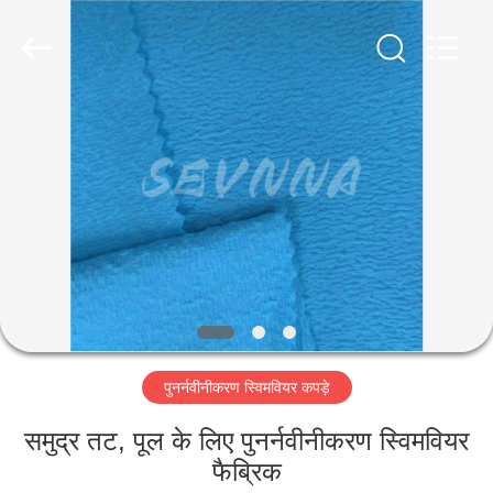
2026
SEVNNA
TEXTILE.
All
Rights
Reserved.
घर
उत्पादों
वीआर
दिखाएँ
हमारे
पुनर्नवीनीकरण स्विमवियर कपड़े
बारे
में
समुद्र तट, पूल के लिए पुनर्नवीनीकरण स्विमवियर
फैब्रिक