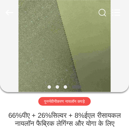
2026
SEVNNA
TEXTILE.
All
Rights
Reserved.
घर
उत्पादों
वीआर
दिखाएँ
हमारे
पुनर्नवीनीकरण नायलॉन कपड़े
बारे
में
66%पीए + 26%सिल्वर + 8%ईएल रीसायकल
नायलॉन फैब्रिक लेगिंग्स और योगा के लिए