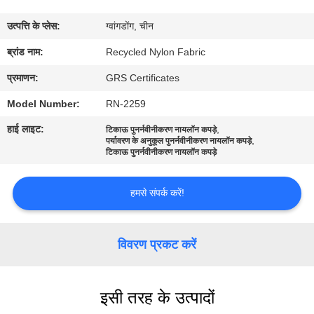
कारखाना
उत्पत्ति के प्लेस:
ग्वांगडोंग, चीन
भ्रमण
ब्रांड नाम:
Recycled Nylon Fabric
गुणवत्ता
प्रमाणन:
GRS Certificates
नियंत्रण
Model Number:
RN-2259
हाई लाइट:
,
टिकाऊ पुनर्नवीनीकरण नायलॉन कपड़े
,
पर्यावरण के अनुकूल पुनर्नवीनीकरण नायलॉन कपड़े
संपर्क
टिकाऊ पुनर्नवीनीकरण नायलॉन कपड़े
करें
हमसे संपर्क करें!
समाचार
विवरण प्रकट करें
मामलों
इसी तरह के उत्पादों
साइटमैप