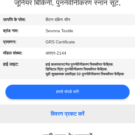
जूनियर बिकिनी, पुनर्नवीनीकरण स्नान सूट,
कारखाना
भ्रमण
उत्पत्ति के प्लेस:
कैंटन दक्षिण चीन
ब्रांड नाम:
Sevnna Textile
गुणवत्ता
नियंत्रण
प्रमाणन:
GRS Certificate
मॉडल संख्या:
आरएन-2144
संपर्क
हाई लाइट:
,
हाई कलरफास्टनेस पुनर्नवीनीकरण स्विमवीयर फैब्रिक
,
डिजिटल प्रिंट पुनर्नवीनीकरण स्विमवीयर फैब्रिक
करें
यूवी सुरक्षात्मक एसपीएफ़ 50 पुनर्नवीनीकरण स्विमवीयर फैब्रिक
समाचार
हमसे संपर्क करें!
मामलों
विवरण प्रकट करें
साइटमैप