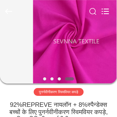
2026
SEVNNA
TEXTILE.
All
Rights
Reserved.
घर
उत्पादों
वीआर
दिखाएँ
हमारे
पुनर्नवीनीकरण स्विमवियर कपड़े
बारे
में
92%REPREVE नायलॉन + 8%स्पैन्डेक्स
बच्चों के लिए पुनर्नवीनीकरण स्विमवियर कपड़े,