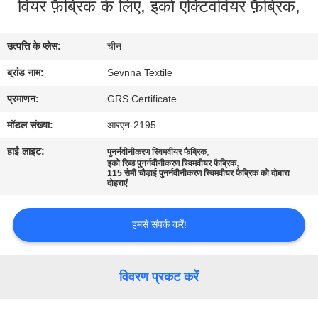
वियर फ़ैब्रिक के लिए, इको एक्टिववियर फ़ैब्रिक,
कारखाना
भ्रमण
उत्पत्ति के प्लेस:
चीन
ब्रांड नाम:
Sevnna Textile
गुणवत्ता
नियंत्रण
प्रमाणन:
GRS Certificate
मॉडल संख्या:
आरएन-2195
संपर्क
हाई लाइट:
,
पुनर्नवीनीकरण स्विमवीयर फैब्रिक
,
इको रिब्ड पुनर्नवीनीकरण स्विमवीयर फैब्रिक
करें
115 सेमी चौड़ाई पुनर्नवीनीकरण स्विमवीयर फैब्रिक को दोबारा
दोहराएं
समाचार
हमसे संपर्क करें!
मामलों
विवरण प्रकट करें
साइटमैप