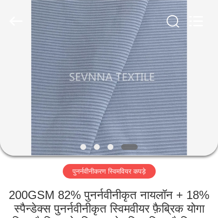
2026
SEVNNA
TEXTILE.
All
Rights
Reserved.
घर
उत्पादों
वीआर
दिखाएँ
हमारे
पुनर्नवीनीकरण स्विमवियर कपड़े
बारे
में
200GSM 82% पुनर्नवीनीकृत नायलॉन + 18%
स्पैन्डेक्स पुनर्नवीनीकृत स्विमवीयर फ़ैब्रिक योगा