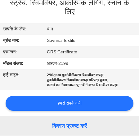
स्ट्रेच, स्विमवियर, आकस्मिक लेगिंग, स्नान के
कारखाना
लिए
भ्रमण
उत्पत्ति के प्लेस:
चीन
गुणवत्ता
ब्रांड नाम:
Sevnna Textile
नियंत्रण
प्रमाणन:
GRS Certificate
संपर्क
मॉडल संख्या:
आरएन-2199
करें
हाई लाइट:
,
290gsm पुनर्नवीनीकरण स्विमवीयर कपड़ा
,
पुनर्नवीनीकरण स्विमवीयर कपड़ा परिपत्र बुनना
काटने का निशानवाला पुनर्नवीनीकरण स्विमवीयर कपड़ा
समाचार
हमसे संपर्क करें!
मामलों
विवरण प्रकट करें
साइटमैप