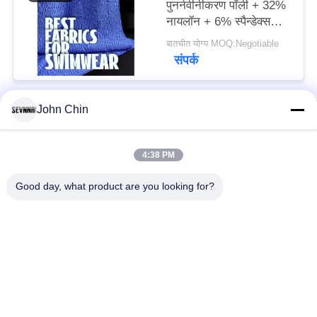
पुनर्नवीनीकरण पॉली + 32%
नायलॉन + 6% स्पैन्डेक्स
पुनर्नवीनीकरण स्विमवियर
बातचीत योग्य MOQ:Negotiable
कपड़े RT-4646
संपर्क
John Chin
लोकप्रिय श्रेणियां
सभी
4:38 PM
पुनर्नवीनीकरण स्विमवियर
पुनर्नवीनीकरण नायलॉन
कपड़े
कपड़े
Good day, what product are you looking for?
पुनर्नवीनीकरण पॉलिएस्टर
पुनर्नवीनीकरण लाइक्रा
फैब्रिक
फैब्रिक
इको फ्रेंडली स्विमवियर
कपड़े को दोबारा बनाएं
फैब्रिक