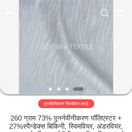
2026
SEVNNA
TEXTILE.
All
Rights
Reserved.
घर
उत्पादों
वीआर
दिखाएँ
हमारे
पुनर्नवीनीकरण स्विमवियर कपड़े
बारे
में
260 ग्राम 73% पुनर्नवीनीकरण पॉलिएस्टर +
27%स्पैन्डेक्स बिकिनी, स्विमवियर, अंडरवियर,