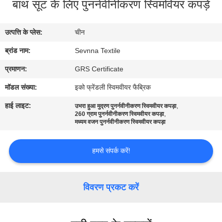
बाथ सूट के लिए पुनर्नवीनीकरण स्विमवियर कपड़े
कारखाना
भ्रमण
उत्पत्ति के प्लेस:
चीन
ब्रांड नाम:
Sevnna Textile
गुणवत्ता
नियंत्रण
प्रमाणन:
GRS Certificate
मॉडल संख्या:
इको फ्रेंडली स्विमवीयर फैब्रिक
संपर्क
हाई लाइट:
,
उभरा हुआ मुद्रण पुनर्नवीनीकरण स्विमवीयर कपड़ा
,
260 ग्राम पुनर्नवीनीकरण स्विमवीयर कपड़ा
करें
मध्यम वजन पुनर्नवीनीकरण स्विमवीयर कपड़ा
समाचार
हमसे संपर्क करें!
मामलों
विवरण प्रकट करें
साइटमैप