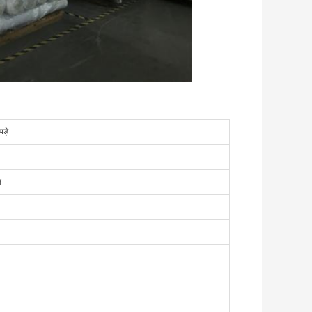
ड़े
स