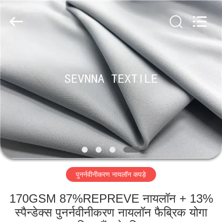
2026
SEVNNA
TEXTILE.
All
Rights
Reserved.
घर
उत्पादों
वीआर
दिखाएँ
हमारे
पुनर्नवीनीकरण नायलॉन कपड़े
बारे
में
170GSM 87%REPREVE नायलॉन + 13%
स्पैन्डेक्स पुनर्नवीनीकरण नायलॉन फैब्रिक योगा