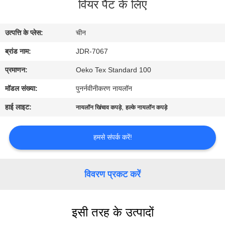
वियर पैंट के लिए
कारखाना
भ्रमण
उत्पत्ति के प्लेस:
चीन
ब्रांड नाम:
JDR-7067
गुणवत्ता
नियंत्रण
प्रमाणन:
Oeko Tex Standard 100
मॉडल संख्या:
पुनर्नवीनीकरण नायलॉन
संपर्क
हाई लाइट:
,
नायलॉन खिंचाव कपड़े
हल्के नायलॉन कपड़े
करें
हमसे संपर्क करें!
समाचार
विवरण प्रकट करें
मामलों
इसी तरह के उत्पादों
साइटमैप