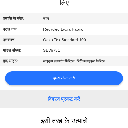
लिए
कारखाना
भ्रमण
उत्पत्ति के प्लेस:
चीन
ब्रांड नाम:
Recycled Lycra Fabric
गुणवत्ता
नियंत्रण
प्रमाणन:
Oeko Tex Standard 100
मॉडल संख्या:
SEV6731
संपर्क
हाई लाइट:
,
लाइक्रा इलास्टेन फैब्रिक
प्रिंटेड लाइक्रा फैब्रिक
करें
हमसे संपर्क करें!
समाचार
विवरण प्रकट करें
मामलों
इसी तरह के उत्पादों
साइटमैप