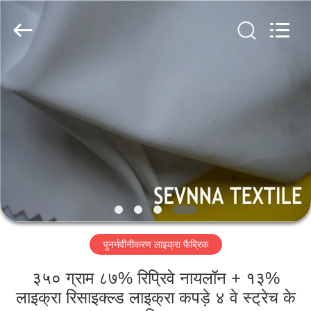
2026
SEVNNA
TEXTILE.
All
Rights
Reserved.
घर
उत्पादों
वीआर
दिखाएँ
हमारे
पुनर्नवीनीकरण लाइक्रा फैब्रिक
बारे
में
३५० ग्राम ८७% रिप्रिवे नायलॉन + १३%
लाइक्रा रिसाइक्ल्ड लाइक्रा कपड़े ४ वे स्ट्रेच के