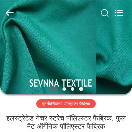
2026
SEVNNA
TEXTILE.
All
Rights
Reserved.
घर
उत्पादों
वीआर
दिखाएँ
हमारे
पुनर्नवीनीकरण पॉलिएस्टर फैब्रिक
बारे
में
इलस्ट्रेटेड नेचर स्ट्रेच पॉलिएस्टर फैब्रिक, फुल
मैट ऑर्गेनिक पॉलिएस्टर फैब्रिक