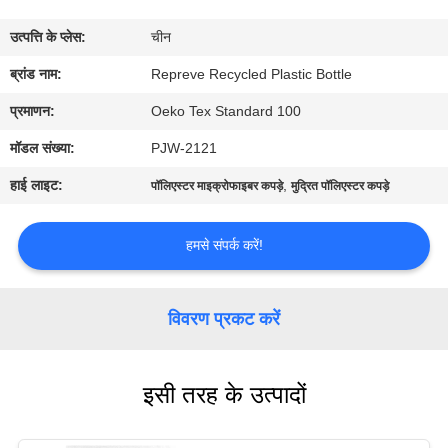
कारखाना
उत्पत्ति के प्लेस:
चीन
भ्रमण
ब्रांड नाम:
Repreve Recycled Plastic Bottle
गुणवत्ता
प्रमाणन:
Oeko Tex Standard 100
नियंत्रण
मॉडल संख्या:
PJW-2121
हाई लाइट:
,
पॉलिएस्टर माइक्रोफाइबर कपड़े
मुद्रित पॉलिएस्टर कपड़े
संपर्क
करें
हमसे संपर्क करें!
समाचार
विवरण प्रकट करें
मामलों
इसी तरह के उत्पादों
साइटमैप