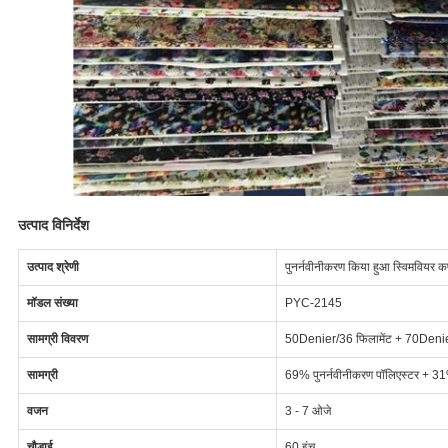
उत्पाद विनिर्देश
उत्पाद श्रेणी
पुनर्नवीनीकरण किया हुआ स्विमवियर कप
मॉडल संख्या
PYC-2145
सामग्री विवरण
50Denier/36 फिलामेंट + 70Denier स
सामग्री
69% पुनर्नवीनीकरण पॉलिएस्टर + 31% 
वजन
3 - 7 ओजे
चौड़ाई
60 इंच