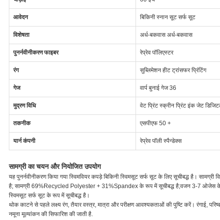
आवेदन
बिकिनी स्नान सूट सर्फ सूट
विशेषता
अर्ध-बकवास अर्ध-बकवास
पुनर्नवीनीकरण फाइबर
रेप्रेव पॉलिएस्टर
रंग
सुब्लिमेशन हीट ट्रांसफर प्रिंटिंग
गेज
वार्प बुनाई गेज 36
मुद्रण विधि
वेट प्रिंट स्क्रीन प्रिंट इंक जेट डिजिट
तकनीक
एसपीएफ 50 +
यार्न कंपनी
रेप्रेव पॉली स्पैन्डेक्स
सामग्री का चयन और नियोजित उपयोग
यह पुनर्नवीनीकरण किया गया स्विमवियर कपड़े बिकिनी स्विमसूट सर्फ सूट के लिए सूचीबद्ध है। साम
है; सामग्री 69%Recycled Polyester + 31%Spandex के रूप में सूचीबद्ध है;वजन 3-7 ओजेस के रूप में
स्विमसूट सर्फ सूट के रूप में सूचीबद्ध है।
थोक काटने से पहले लक्ष्य रंग, तैयार वस्त्र, मात्रा और परीक्षण आवश्यकताओं की पुष्टि करें। रंगाई, परि
नमूना मूल्यांकन की सिफारिश की जाती है.