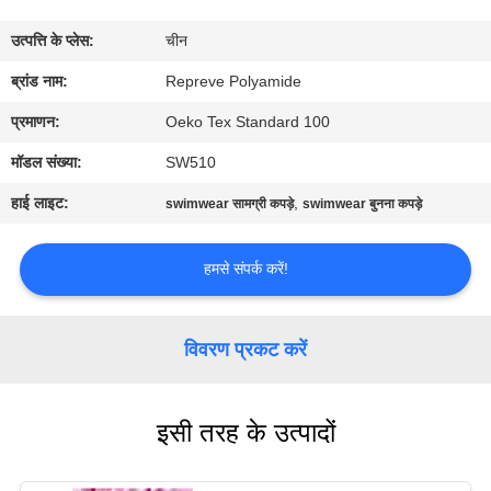
कारखाना
उत्पत्ति के प्लेस:
चीन
भ्रमण
ब्रांड नाम:
Repreve Polyamide
गुणवत्ता
प्रमाणन:
Oeko Tex Standard 100
नियंत्रण
मॉडल संख्या:
SW510
हाई लाइट:
,
swimwear सामग्री कपड़े
swimwear बुनना कपड़े
संपर्क
करें
हमसे संपर्क करें!
समाचार
विवरण प्रकट करें
मामलों
इसी तरह के उत्पादों
साइटमैप