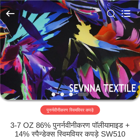
2026
SEVNNA
TEXTILE.
All
Rights
Reserved.
घर
उत्पादों
वीआर
दिखाएँ
हमारे
पुनर्नवीनीकरण स्विमवियर कपड़े
बारे
में
3-7 OZ 86% पुनर्नवीनीकरण पॉलीयामाइड +
14% स्पैन्डेक्स स्विमवियर कपड़े SW510