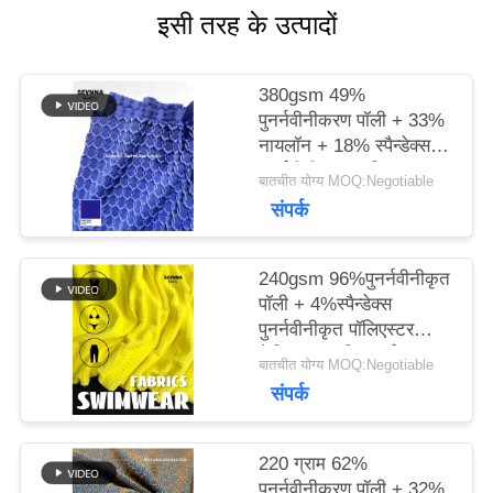
इसी तरह के उत्पादों
मामलों
380gsm 49%
पुनर्नवीनीकरण पॉली + 33%
साइटमैप
नायलॉन + 18% स्पैन्डेक्स
पुनर्नवीनीकरण पॉलिएस्टर
बातचीत योग्य MOQ:Negotiable
फैब्रिक फॉर निट सर्कुलर
संपर्क
PRIVACY
POLICY
240gsm 96%पुनर्नवीनीकृत
पॉली + 4%स्पैन्डेक्स
पुनर्नवीनीकृत पॉलिएस्टर
फैब्रिक फॉर निट सर्कुलर
बातचीत योग्य MOQ:Negotiable
संपर्क
220 ग्राम 62%
पुनर्नवीनीकरण पॉली + 32%