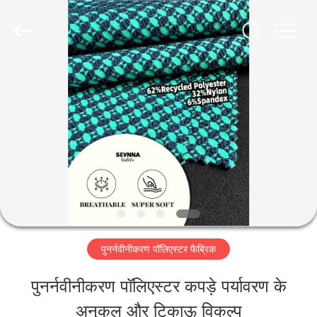
-
2026
SEVNNA
TEXTILE.
All
Rights
घर
Reserved.
उत्पादों
वीआर
दिखाएँ
पुनर्नवीनीकरण पॉलिएस्टर फैब्रिक
हमारे
पुनर्नवीनीकरण पॉलिएस्टर कपड़े पर्यावरण के
बारे
अनुकूल और टिकाऊ विकल्प