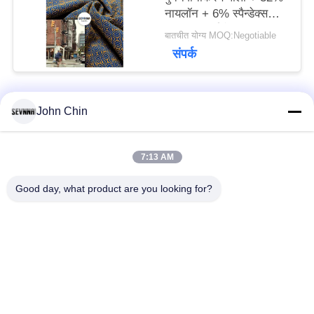
नायलॉन + 6% स्पैन्डेक्स
परिपत्र बुनाई के लिए
बातचीत योग्य MOQ:Negotiable
पुनर्नवीनीकरण पॉलिएस्टर
संपर्क
कपड़े
John Chin
लोकप्रिय श्रेणियां
सभी
7:13 AM
पुनर्नवीनीकरण स्विमवियर
पुनर्नवीनीकरण नायलॉन
कपड़े
कपड़े
Good day, what product are you looking for?
पुनर्नवीनीकरण पॉलिएस्टर
पुनर्नवीनीकरण लाइक्रा
फैब्रिक
फैब्रिक
इको फ्रेंडली स्विमवियर
कपड़े को दोबारा बनाएं
फैब्रिक