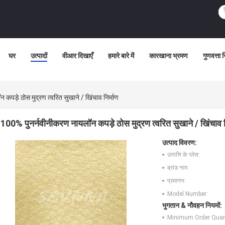
घर
उत्पादों
वीआर दिखाएँ
हमारे बारे में
कारखाना भ्रमण
गुणवत्ता 
पड़े ठोस मुद्रण त्वरित सुखाने / खिंचाव निर्माण
100% पुनर्नवीनीकरण नायलॉन कपड़े ठोस मुद्रण त्वरित सुखाने / खिंचाव न
उत्पाद विवरण:
उत्पत्ति के प्लेस:
ब्रांड नाम:
प्रमाणन:
Model Number:
भुगतान & नौवहन नियमों:
Minimum Order Quant