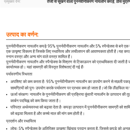
तेजी से सूखने वाला पुनर्नवीनीकरण नायलॉन कपड़े
ठोस मुद्र
प्रमुखता देना:
,
उत्पाद का वर्णन:
पुनर्नवीनीकरण नायलॉन कपड़े 95% पुनर्नवीनीकरण नायलॉन और 5% स्पैन्डेक्स से बने एक उच
एक उत्कृष्ट विकल्प है जिसके लिए स्थायित्व और लचीलापन की आवश्यकता होती है।यह कपड़ा विभ
स्नान वस्त्र और अन्य मांग वाले वस्त्र शामिल हैं।
पुनर्नवीनीकरण नायलॉन और स्पैन्डेक्स के मिश्रण से टिकाऊपन को प्राथमिकता दी जाती है ज
कार्यात्मक हो। यहां सामग्री की विस्तृत विशेषताएं दी गई हैंः
पर्यावरणीय स्थिरता
अपशिष्ट को कम करता हैः 95% पुनर्नवीनीकरण नायलॉन का उपयोग करने से मछली पकड़ने क
सामग्रियों को पुनः उपयोग करके पर्यावरण पर प्रभाव कम हो जाता है।जो कि लैंडफिल या समु
ऊर्जा संरक्षणः नायलॉन के पुनर्नवीनीकरण की प्रक्रिया कुंवारी नायलॉन के उत्पादन की त
कार्बन पदचिह्न को कम किया जाता है।
परिपत्र अर्थव्यवस्था को बढ़ावा देता हैः कपड़ा उत्पादन में पुनर्नवीनीकरण सामग्री को श
को बढ़ावा मिलता है और कच्चे माल की मांग कम होती है।
प्रदर्शन और स्थायित्व
लोचः 5% स्पैन्डेक्स के अतिरिक्त उत्कृष्ट खिंचाव प्रदान करता है, जिससे कपड़े को अ