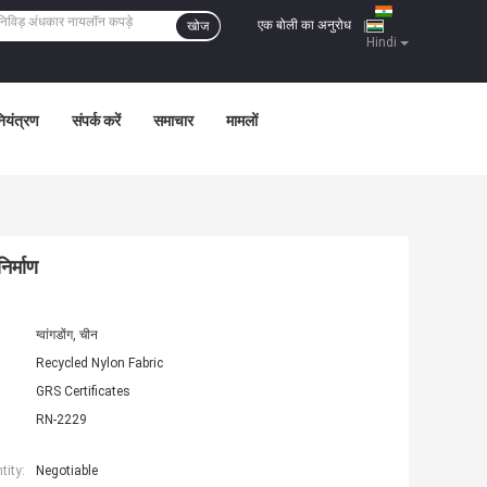
एक बोली का अनुरोध
खोज
|
Hindi
नियंत्रण
संपर्क करें
समाचार
मामलों
िर्माण
ग्वांगडोंग, चीन
Recycled Nylon Fabric
GRS Certificates
RN-2229
ity:
Negotiable