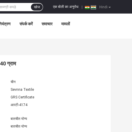
एक बोली का अनुरोध
खोज
|
Hindi
नियंत्रण
संपर्क करें
समाचार
मामलों
240 ग्राम
चीन
Sevnna Textile
GRS Certificate
आरटी-4174
बातचीत योग्य
बातचीत योग्य