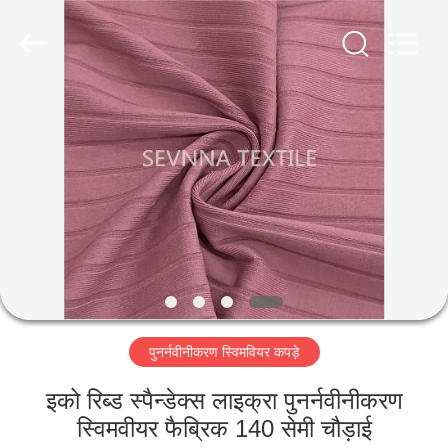
2026
SEVNNA
TEXTILE.
All
Rights
Reserved.
घर
उत्पादों
वीआर
दिखाएँ
हमारे
पुनर्नवीनीकरण स्विमवियर कपड़े
बारे
में
इको रिब्ड स्पैन्डेक्स लाइक्रा पुनर्नवीनीकरण
स्विमवीयर फैब्रिक 140 सेमी चौड़ाई