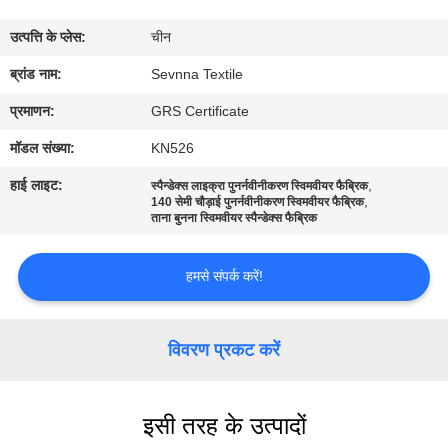
कारखाना
उत्पत्ति के प्लेस:
चीन
भ्रमण
ब्रांड नाम:
Sevnna Textile
गुणवत्ता
प्रमाणन:
GRS Certificate
नियंत्रण
मॉडल संख्या:
KN526
हाई लाइट:
,
स्पैन्डेक्स लाइक्रा पुनर्नवीनीकरण स्विमवीयर फैब्रिक
,
संपर्क
140 सेमी चौड़ाई पुनर्नवीनीकरण स्विमवीयर फैब्रिक
ताना बुनना स्विमवीयर स्पैन्डेक्स फैब्रिक
करें
हमसे संपर्क करें!
समाचार
विवरण प्रकट करें
मामलों
इसी तरह के उत्पादों
साइटमैप