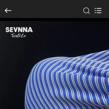
2026
SEVNNA
TEXTILE.
All
Rights
Reserved.
घर
उत्पादों
वीआर
दिखाएँ
हमारे
बारे
में