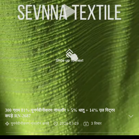
कारखाना
भ्रमण
गुणवत्ता
नियंत्रण
संपर्क
करें
समाचार
300 ग्राम 81% पुनर्नवीनीकरण नायलॉन + 5% धातु + 14% एल स्ट्रिप
मामलों
कपड़े RN-2687
पुनर्नवीनीकरण नायलॉन कपड़े
2026-07-29
3 विचार
साइटमैप