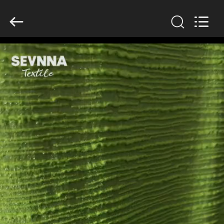
2026
SEVNNA
TEXTILE.
All
Rights
Reserved.
घर
उत्पादों
वीआर
दिखाएँ
हमारे
बारे
में