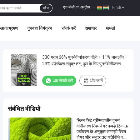
एक बोली का अनुरोध
|
Hindi
खोज
खाना भ्रमण
गुणवत्ता नियंत्रण
संपर्क करें
समाचार
मामलों
330 ग्राम 66% पुनर्नवीनीकरण पॉली + 11% नायलॉन +
23% स्पैन्डेक्स समुद्र तट, पूल के लिए पुनर्नवीनीकरण
स्विमवियर कपड़े
अब संपर्क करें
और जानें
संबंधित वीडियो
स्लिम फिट ग्रीष्मकालीन पुनर्न
वीनीकरण स्विमवियर कपड़े टिकाऊ
पर्यावरण के अनुकूल सामग्री स्विम
वियर और समुद्र तट गतिविधि प