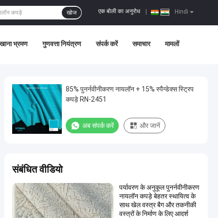
एक बोली का अनुरोध
|
Hindi
खोज
खाना भ्रमण
गुणवत्ता नियंत्रण
संपर्क करें
समाचार
मामलों
85% पुनर्नवीनीकरण नायलॉन + 15% स्पैन्डेक्स स्ट्रिप
कपड़े RN-2451
अब संपर्क करें
और जानें
संबंधित वीडियो
पर्यावरण के अनुकूल पुनर्नवीनीकरण
नायलॉन कपड़े बेहतर स्थायित्व के
साथ खेल वस्त्र बैग और तकनीकी
वस्त्रों के निर्माण के लिए आदर्श