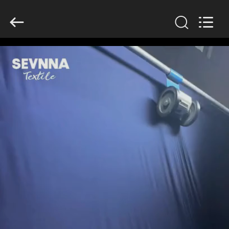
2026
SEVNNA
TEXTILE.
All
Rights
Reserved.
घर
उत्पादों
वीआर
दिखाएँ
हमारे
बारे
में