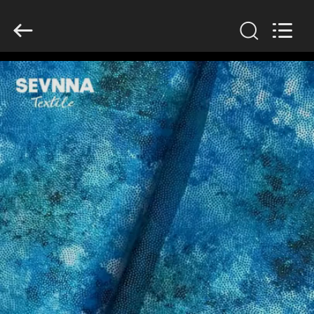
2026
SEVNNA
TEXTILE.
All
Rights
Reserved.
घर
उत्पादों
वीआर
दिखाएँ
हमारे
बारे
में