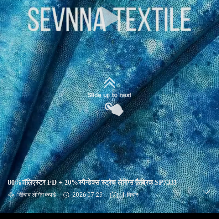
कारखाना
भ्रमण
गुणवत्ता
नियंत्रण
संपर्क
करें
समाचार
मामलों
80%पॉलिएस्टर FD + 20%स्पैन्डेक्स स्ट्रेच लेगिंग्स फ़ैब्रिक SP7333
खिंचाव लेगिंग कपड़े
2026-07-29
1 विचार
साइटमैप