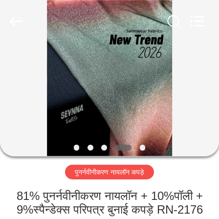
2026
SEVNNA
TEXTILE.
All
Rights
Reserved.
घर
उत्पादों
वीआर
दिखाएँ
हमारे
पुनर्नवीनीकरण नायलॉन कपड़े
बारे
में
81% पुनर्नवीनीकरण नायलॉन + 10%पॉली +
9%स्पैन्डेक्स परिपत्र बुनाई कपड़े RN-2176