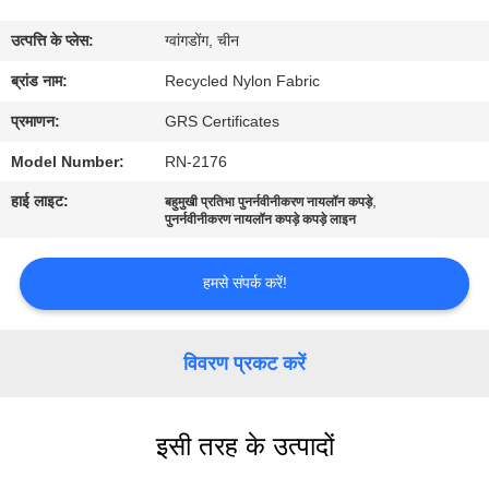
कारखाना
उत्पत्ति के प्लेस:
ग्वांगडोंग, चीन
भ्रमण
ब्रांड नाम:
Recycled Nylon Fabric
गुणवत्ता
प्रमाणन:
GRS Certificates
नियंत्रण
Model Number:
RN-2176
हाई लाइट:
,
बहुमुखी प्रतिभा पुनर्नवीनीकरण नायलॉन कपड़े
पुनर्नवीनीकरण नायलॉन कपड़े कपड़े लाइन
संपर्क
करें
हमसे संपर्क करें!
समाचार
विवरण प्रकट करें
मामलों
इसी तरह के उत्पादों
साइटमैप