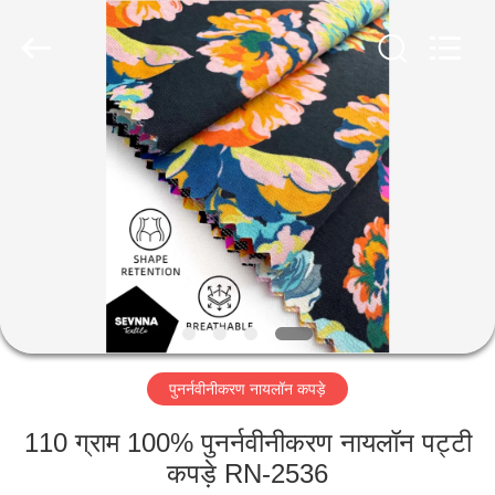
2026
SEVNNA
TEXTILE.
All
Rights
Reserved.
घर
उत्पादों
वीआर
दिखाएँ
हमारे
पुनर्नवीनीकरण नायलॉन कपड़े
बारे
में
110 ग्राम 100% पुनर्नवीनीकरण नायलॉन पट्टी
कपड़े RN-2536