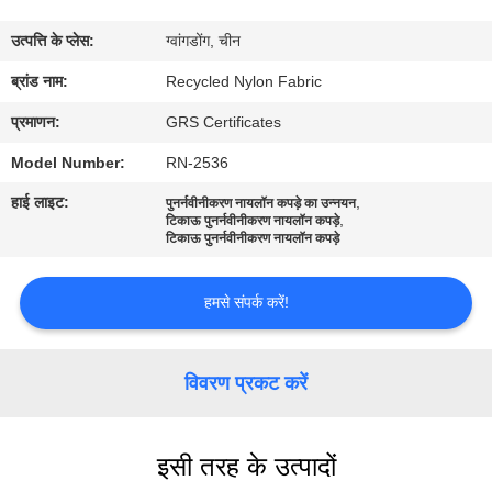
कारखाना
उत्पत्ति के प्लेस:
ग्वांगडोंग, चीन
भ्रमण
ब्रांड नाम:
Recycled Nylon Fabric
गुणवत्ता
प्रमाणन:
GRS Certificates
नियंत्रण
Model Number:
RN-2536
हाई लाइट:
,
पुनर्नवीनीकरण नायलॉन कपड़े का उन्नयन
,
टिकाऊ पुनर्नवीनीकरण नायलॉन कपड़े
संपर्क
टिकाऊ पुनर्नवीनीकरण नायलॉन कपड़े
करें
हमसे संपर्क करें!
समाचार
विवरण प्रकट करें
मामलों
इसी तरह के उत्पादों
साइटमैप