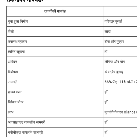
तकनीकी मापदंड
बुना हुआ निर्माण
परिपत्र बुनाई
शैली
सादा
उपलब्ध प्रकार
ठोस और मुद्रण
त्वरित सूखना
हाँ
आवेदन
लेगिंग्स और योग
विशेषता
4 स्ट्रेच बुनाई
सामग्री
66% पीए+11% पॉली+23%
हल्का वजन
हाँ
खिंचाव योग्य
हाँ
लाभ
पुनर्नवीनीकरण Xlance 
अपसाइक्ल्ड नायलॉन सामग्री
हाँ
नवीनीकृत नायलॉन सामग्री
हाँ