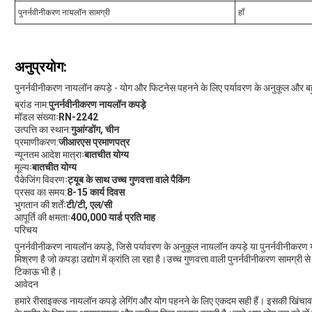
पुनर्नवीनीकरण नायलॉन सामग्री
हाँ
अनुप्रयोग:
पुनर्नवीनीकरण नायलॉन कपड़े - योग और फिटनेस पहनने के लिए पर्यावरण के अनुकूल और बह
ब्रांड नाम:
पुनर्नवीनीकरण नायलॉन कपड़े
मॉडल संख्याः
RN-2242
उत्पत्ति का स्थान:
गुआंग्डोंग, चीन
प्रमाणीकरण:
जीआरएस प्रमाणपत्र
न्यूनतम आदेश मात्राः
बातचीत योग्य
मूल्यः
बातचीत योग्य
पैकेजिंग विवरणः
ट्यूब के साथ उच्च गुणवत्ता वाले पैकिंग
प्रसव का समय:
8-15 कार्य दिवस
भुगतान की शर्तेंः
टी/टी, एल/सी
आपूर्ति की क्षमताः
400,000 यार्ड प्रति माह
परिचय
पुनर्नवीनीकरण नायलॉन कपड़े, जिसे पर्यावरण के अनुकूल नायलॉन कपड़े या पुनर्नवीनीकरण 
मिश्रण है जो कपड़ा उद्योग में क्रांति ला रहा है।उच्च गुणवत्ता वाली पुनर्नवीनीकरण सामग्री
टिकाऊ भी है।
आवेदन
हमारे रीसाइक्ल्ड नायलॉन कपड़े लेगिंग और योग पहनने के लिए एकदम सही हैं। इसकी खिंचाव 