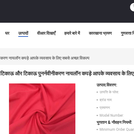
घर
उत्पादों
वीआर दिखाएँ
हमारे बारे में
कारखाना भ्रमण
गुणवत्ता 
करण नायलॉन कपड़े आपके व्यवसाय के लिए सबसे अच्छा विकल्प
टिकाऊ और टिकाऊ पुनर्नवीनीकरण नायलॉन कपड़े आपके व्यवसाय के लिए
उत्पाद विवरण:
उत्पत्ति के प्लेस:
ब्रांड नाम:
प्रमाणन:
Model Number:
भुगतान & नौवहन नियमों:
Minimum Order Quant