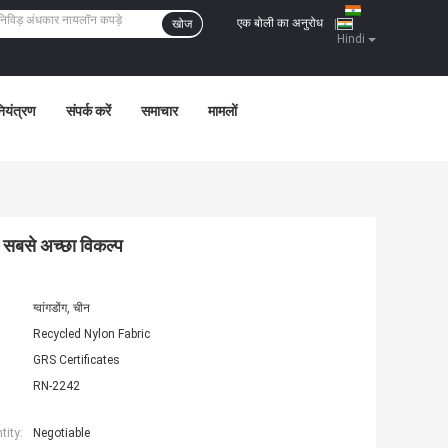
एक बोली का अनुरोध
खोज
|
Hindi
नियंत्रण
संपर्क करें
समाचार
मामलों
 सबसे अच्छा विकल्प
ग्वांगडोंग, चीन
Recycled Nylon Fabric
GRS Certificates
RN-2242
ity:
Negotiable