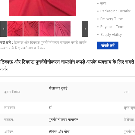
मूल्य:
Packaging Details:
Delivery Time:
Payment Terms:
Supply Ability:
बड़ी छवि :
टिकाऊ और टिकाऊ पुनर्नवीनीकरण नायलॉन कपड़े आपके
संपर्क करें
व्यवसाय के लिए सबसे अच्छा विकल्प
टिकाऊ और टिकाऊ पुनर्नवीनीकरण नायलॉन कपड़े आपके व्यवसाय के लिए सबसे 
वर्णन
गोलाकार बुनाई
बुनना निर्माण:
लाभ:
लाइटवेट:
हाँ
तुरंत सुख
संघटन:
पुनर्नवीनीकरण नायलॉन
विशेषता:
आवेदन:
लेगिंग्स और योगा
पुनर्नवी