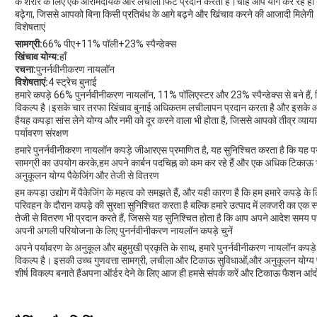
के शरीर के लिए एक आरामदायक और लचीला फिट प्रदान करती है।चाहे आप योग कर रहे हों या 
बढ़ेगा, जिससे आपको बिना किसी प्रतिबंध के आगे बढ़ने और खिंचाव करने की आजादी मिलेगी
विशेषताएं
सामग्री:
66% पीए+11% पॉली+23% स्पैन्डेक्स
खिंचाव योग्य:
हाँ
रचना:
पुनर्नवीनीकरण नायलॉन
विशेषताएं:
4 स्ट्रेच बुनाई
हमारे कपड़े 66% पुनर्नवीनीकरण नायलॉन, 11% पॉलिएस्टर और 23% स्पैन्डेक्स से बने है
विकल्प है।इसके चार तरफा खिंचाव बुनाई अधिकतम लचीलापन प्रदान करता है और इसके आका
हैयह कपड़ा सांस लेने योग्य और नमी को दूर करने वाला भी होता है, जिससे आपको तीव्र व्याय
पर्यावरण संरक्षण
हमारे पुनर्नवीनीकरण नायलॉन कपड़े जीआरएस प्रमाणित है, यह सुनिश्चित करता है कि यह पर्
सामग्री का उपयोग करके,हम अपने कार्बन पदचिह्न को कम कर रहे हैं और एक अधिक टिकाऊ भविष्य
अनुकूलन योग्य पैकेजिंग और तेजी से वितरण
हम कपड़ा उद्योग में पैकेजिंग के महत्व को समझते हैं, और यही कारण है कि हम हमारे कपड़े के 
परिवहन के दौरान कपड़े की सुरक्षा सुनिश्चित करता है बल्कि हमारे उत्पाद में लक्जरी का एक 
तेजी से वितरण भी प्रदान करते हैं, जिससे यह सुनिश्चित होता है कि आप अपने आदेश समय पर 
अपनी अगली परियोजना के लिए पुनर्नवीनीकरण नायलॉन कपड़े चुनें
अपने पर्यावरण के अनुकूल और बहुमुखी प्रकृति के साथ, हमारे पुनर्नवीनीकरण नायलॉन कप
विकल्प है। इसकी उच्च गुणवत्ता सामग्री, लचीला और टिकाऊ सुविधाओं,और अनुकूलन योग्य प
शीर्ष विकल्प बनाते हैंअपना ऑर्डर देने के लिए आज ही हमसे संपर्क करें और टिकाऊ फैशन आंदो