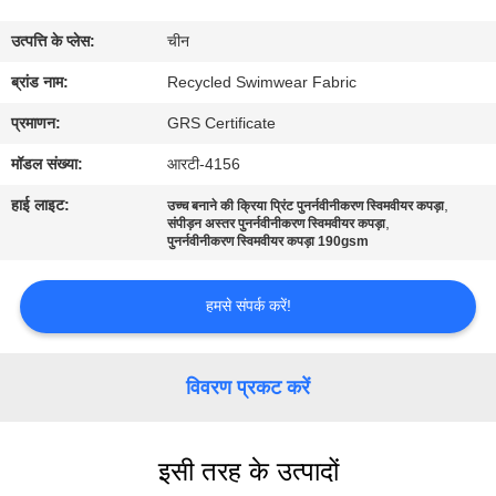
कारखाना
उत्पत्ति के प्लेस:
चीन
भ्रमण
ब्रांड नाम:
Recycled Swimwear Fabric
गुणवत्ता
प्रमाणन:
GRS Certificate
नियंत्रण
मॉडल संख्या:
आरटी-4156
हाई लाइट:
,
उच्च बनाने की क्रिया प्रिंट पुनर्नवीनीकरण स्विमवीयर कपड़ा
,
संपर्क
संपीड़न अस्तर पुनर्नवीनीकरण स्विमवीयर कपड़ा
पुनर्नवीनीकरण स्विमवीयर कपड़ा 190gsm
करें
हमसे संपर्क करें!
समाचार
विवरण प्रकट करें
मामलों
इसी तरह के उत्पादों
साइटमैप