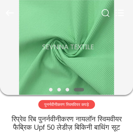
2026
SEVNNA
TEXTILE.
All
Rights
Reserved.
घर
उत्पादों
वीआर
दिखाएँ
हमारे
पुनर्नवीनीकरण स्विमवियर कपड़े
बारे
में
रिप्रेव रिब पुनर्नवीनीकरण नायलॉन स्विमवीयर
फैब्रिक Upf 50 लेडीज़ बिकिनी बाथिंग सूट