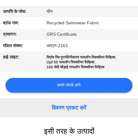
कारखाना
उत्पत्ति के प्लेस:
चीन
भ्रमण
ब्रांड नाम:
Recycled Swimwear Fabric
गुणवत्ता
प्रमाणन:
GRS Certificate
नियंत्रण
मॉडल संख्या:
आरएन-2163
हाई लाइट:
,
रिप्रेव रिब पुनर्नवीनीकरण नायलॉन स्विमवीयर फैब्रिक
,
संपर्क
Upf 50 नायलॉन स्विमवीयर फैब्रिक
100 सेमी चौड़ाई नायलॉन स्विमवीयर फैब्रिक
करें
हमसे संपर्क करें!
समाचार
विवरण प्रकट करें
मामलों
इसी तरह के उत्पादों
साइटमैप