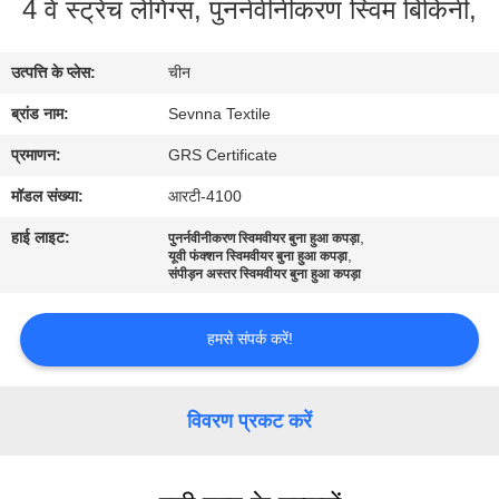
4 वे स्ट्रेच लेगिंग्स, पुनर्नवीनीकरण स्विम बिकिनी,
कारखाना
भ्रमण
उत्पत्ति के प्लेस:
चीन
ब्रांड नाम:
Sevnna Textile
गुणवत्ता
नियंत्रण
प्रमाणन:
GRS Certificate
मॉडल संख्या:
आरटी-4100
संपर्क
हाई लाइट:
,
पुनर्नवीनीकरण स्विमवीयर बुना हुआ कपड़ा
,
यूवी फंक्शन स्विमवीयर बुना हुआ कपड़ा
करें
संपीड़न अस्तर स्विमवीयर बुना हुआ कपड़ा
समाचार
हमसे संपर्क करें!
मामलों
विवरण प्रकट करें
साइटमैप