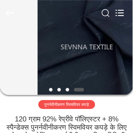
2026
SEVNNA
TEXTILE.
All
Rights
Reserved.
घर
उत्पादों
वीआर
दिखाएँ
हमारे
पुनर्नवीनीकरण स्विमवियर कपड़े
बारे
में
120 ग्राम 92% रेप्रीवे पॉलिएस्टर + 8%
स्पैन्डेक्स पुनर्नवीनीकरण स्विमवियर कपड़े के लिए