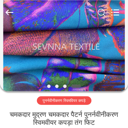
2026
SEVNNA
TEXTILE.
All
Rights
Reserved.
घर
उत्पादों
वीआर
दिखाएँ
हमारे
पुनर्नवीनीकरण स्विमवियर कपड़े
बारे
में
चमकदार मुद्रण चमकदार पैटर्न पुनर्नवीनीकरण
स्विमवीयर कपड़ा तंग फिट