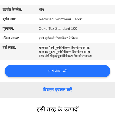
कारखाना
उत्पत्ति के प्लेस:
चीन
भ्रमण
ब्रांड नाम:
Recycled Swimwear Fabric
गुणवत्ता
प्रमाणन:
Oeko Tex Standard 100
नियंत्रण
मॉडल संख्या:
इको फ्रेंडली स्विमवियर फैब्रिक
हाई लाइट:
,
चमकदार पैटर्न पुनर्नवीनीकरण स्विमवीयर कपड़ा
,
संपर्क
चमकदार मुद्रण पुनर्नवीनीकरण स्विमवीयर कपड़ा
150 सेमी चौड़ाई पुनर्नवीनीकरण स्विमवीयर कपड़ा
करें
हमसे संपर्क करें!
समाचार
विवरण प्रकट करें
मामलों
इसी तरह के उत्पादों
साइटमैप