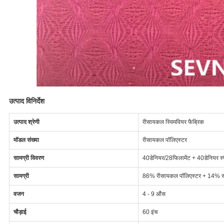
उत्पाद विनिर्देश
उत्पाद श्रेणी
रीसायकल स्विमवियर फैब्रिक
मॉडल संख्या
रीसायकल पॉलिएस्टर
सामग्री विवरण
40डेनियर/28फिलामेंट + 40डेनियर स्पै
सामग्री
86% रीसायकल पॉलिएस्टर + 14% स्पै
वजन
4 - 9 औंस
चौड़ाई
60 इंच