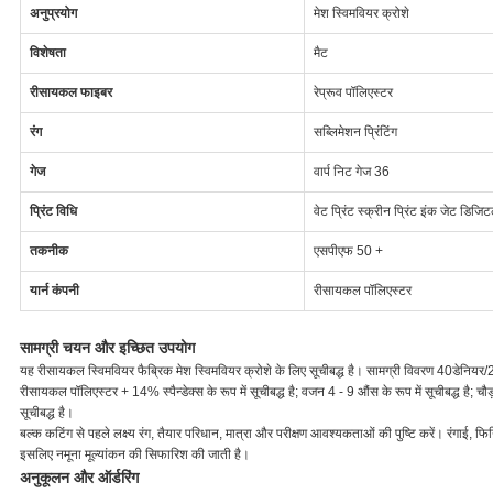
अनुप्रयोग
मेश स्विमवियर क्रोशे
विशेषता
मैट
रीसायकल फाइबर
रेप्रूव पॉलिएस्टर
रंग
सब्लिमेशन प्रिंटिंग
गेज
वार्प निट गेज 36
प्रिंट विधि
वेट प्रिंट स्क्रीन प्रिंट इंक जेट डिजिट
तकनीक
एसपीएफ 50 +
यार्न कंपनी
रीसायकल पॉलिएस्टर
सामग्री चयन और इच्छित उपयोग
यह रीसायकल स्विमवियर फैब्रिक मेश स्विमवियर क्रोशे के लिए सूचीबद्ध है। सामग्री विवरण 40डेनियर/28फ
रीसायकल पॉलिएस्टर + 14% स्पैन्डेक्स के रूप में सूचीबद्ध है; वजन 4 - 9 औंस के रूप में सूचीबद्ध है; चौड़ा
सूचीबद्ध है।
बल्क कटिंग से पहले लक्ष्य रंग, तैयार परिधान, मात्रा और परीक्षण आवश्यकताओं की पुष्टि करें। रंगाई, फि
इसलिए नमूना मूल्यांकन की सिफारिश की जाती है।
अनुकूलन और ऑर्डरिंग