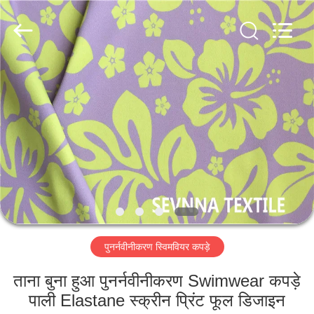
2026
SEVNNA
TEXTILE.
All
Rights
Reserved.
घर
उत्पादों
वीआर
दिखाएँ
हमारे
पुनर्नवीनीकरण स्विमवियर कपड़े
बारे
में
ताना बुना हुआ पुनर्नवीनीकरण Swimwear कपड़े
पाली Elastane स्क्रीन प्रिंट फूल डिजाइन