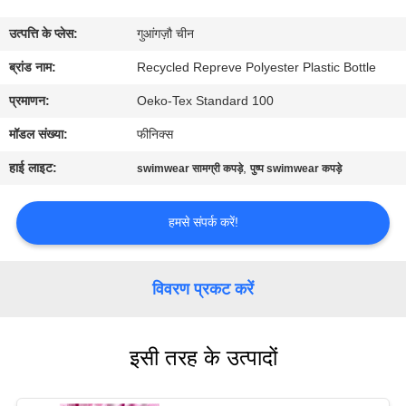
कारखाना
उत्पत्ति के प्लेस:
गुआंगज़ौ चीन
भ्रमण
ब्रांड नाम:
Recycled Repreve Polyester Plastic Bottle
गुणवत्ता
प्रमाणन:
Oeko-Tex Standard 100
नियंत्रण
मॉडल संख्या:
फीनिक्स
हाई लाइट:
,
swimwear सामग्री कपड़े
पुष्प swimwear कपड़े
संपर्क
करें
हमसे संपर्क करें!
समाचार
विवरण प्रकट करें
मामलों
इसी तरह के उत्पादों
साइटमैप